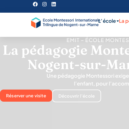
L’école
La 
EMIT – ÉCOLE MONTES
La pédagogie Monte
Nogent-sur-Ma
Une pédagogie Montessori exige
l’enfant, pour l’accom
Réserver une visite
Découvrir l’école