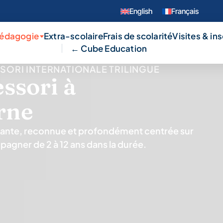
English
Français
pédagogie
Extra-scolaire
Frais de scolarité
Visites & in
← Cube Education
SORI INTERNATIONALE TRILINGUE
ssori à
rne
ante, reconnue et profondément centrée sur
pagner de 2 à 12 ans dans la durée.