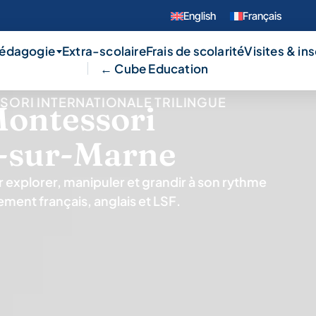
English
Français
pédagogie
Extra-scolaire
Frais de scolarité
Visites & in
← Cube Education
SORI INTERNATIONALE TRILINGUE
Montessori
t-sur-Marne
 explorer, manipuler et grandir à son rythme
ment français, anglais et LSF.