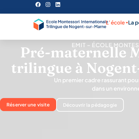
L’école
La 
EMIT – ÉCOLE MONTES
Pré-maternelle 
trilingue à Nogen
Un premier cadre rassurant pour
dans un environne
Réserver une visite
Découvrir la pédagogie