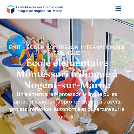
EMIT – ÉCOLE MONTESSORI INTERNATIONALE
TRILINGUE
École élémentaire
Montessori trilingue à
Nogent-sur-Marne
Un élémentaire Montessori trilingue où les
apprentissages s’approfondissent à travers
projets, réflexion, autonomie et ouverture sur le
monde.