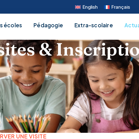
English
Français
s écoles
Pédagogie
Extra-scolaire
Actua
sites & Inscripti
RVER UNE VISITE