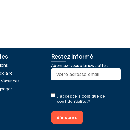
iles
Restez informé
tions
Abonnez-vous à la newsletter.
E-
colaire
mail
*
 Vacances
gnages
RGPD
*
J’accepte la politique de
confidentialité.
*