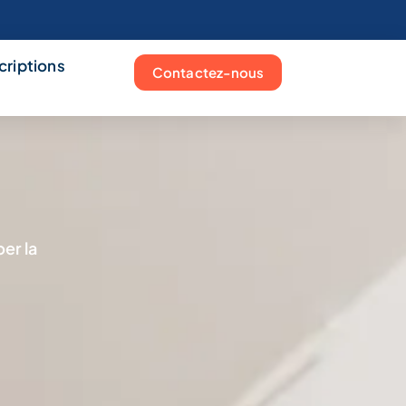
scriptions
Contactez-nous
er la