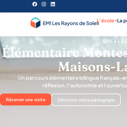
L’école
La 
EMI • LE
Élémentaire Montess
Maisons-La
Un parcours élémentaire bilingue français-an
réflexion, l’autonomie et l’ouvertu
Réserver une visite
Découvrir notre pédagogie