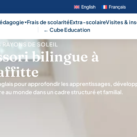
English
Français
pédagogie
Frais de scolarité
Extra-scolaire
Visites & in
← Cube Education
S RAYONS DE SOLEIL
ori bilingue à
ffitte
glais pour approfondir les apprentissages, développ
re au monde dans un cadre structuré et familial.